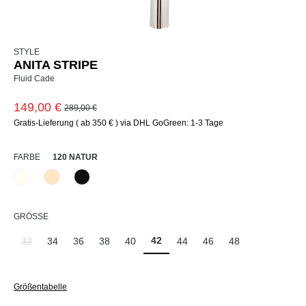
STYLE
ANITA STRIPE
Fluid Cade
149,00 €
289,00 €
Gratis-Lieferung ( ab 350 € ) via DHL GoGreen: 1-3 Tage
AUSWÄHLEN
FARBE
120 NATUR
120 Natur
325 Crema
990 Schwarz
(Diese Option ist zurzeit nicht verfügbar.)
AUSWÄHLEN
GRÖSSE
42
32
34
36
38
40
44
46
48
(Diese Option ist zurzeit nicht verfügbar.)
Größentabelle