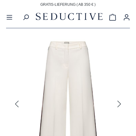
GRATIS-LIEFERUNG ( AB 350 € )
alt springen
Warenkorb
Bildergalerie überspringen