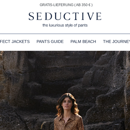
GRATIS-LIEFERUNG ( AB 350 € )
FECT JACKETS
PANTS GUIDE
PALM BEACH
THE JOURNE