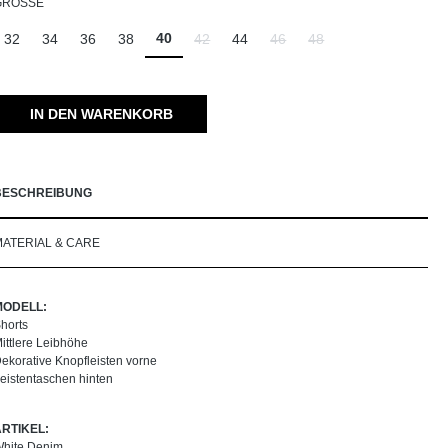
AUSWÄHLEN
GRÖSSE
40
32
34
36
38
42
44
46
48
(Diese Option ist zurzeit nicht verfügbar.)
(Diese Option ist zurzeit nicht v
(Diese Option ist zurzeit 
IN DEN WARENKORB
BESCHREIBUNG
MATERIAL & CARE
MODELL:
horts
ittlere Leibhöhe
ekorative Knopfleisten vorne
eistentaschen hinten
ARTIKEL:
hite Denim