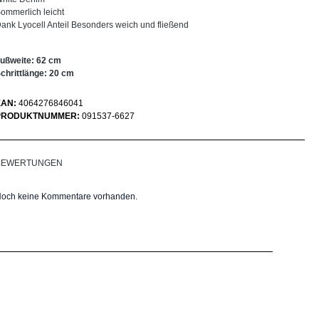
ommerlich leicht
ank Lyocell Anteil Besonders weich und fließend
ußweite: 62 cm
chrittlänge: 20 cm
EAN:
4064276846041
PRODUKTNUMMER:
091537-6627
BEWERTUNGEN
och keine Kommentare vorhanden.