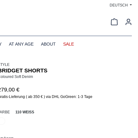
DEUTSCH
Warenkorb
Y
AT ANY AGE
ABOUT
SALE
STYLE
BRIDGET SHORTS
oloured Soft Denim
279,00 €
ratis-Lieferung ( ab 350 € ) via DHL GoGreen: 1-3 Tage
AUSWÄHLEN
FARBE
110 WEISS
110 Weiß