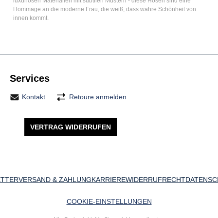
luxuriösen Materialien mit subtilen Mustern - diese Hosen sind eine
Hommage an die moderne Frau, die weiß, dass wahre Schönheit von
innen kommt.
Services
Kontakt
Retoure anmelden
VERTRAG WIDERRUFEN
TTER
VERSAND & ZAHLUNG
KARRIERE
WIDERRUFRECHT
DATENSC
COOKIE-EINSTELLUNGEN