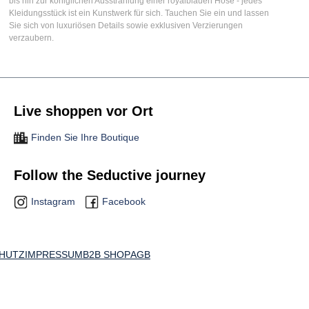
bis hin zur königlichen Ausstrahlung einer
royalblauen Hose
- jedes
Kleidungsstück ist ein Kunstwerk für sich. Tauchen Sie ein und lassen
Sie sich von luxuriösen Details sowie exklusiven Verzierungen
verzaubern.
Live shoppen vor Ort
Finden Sie Ihre Boutique
Follow the Seductive journey
Instagram
Facebook
HUTZ
IMPRESSUM
B2B SHOP
AGB