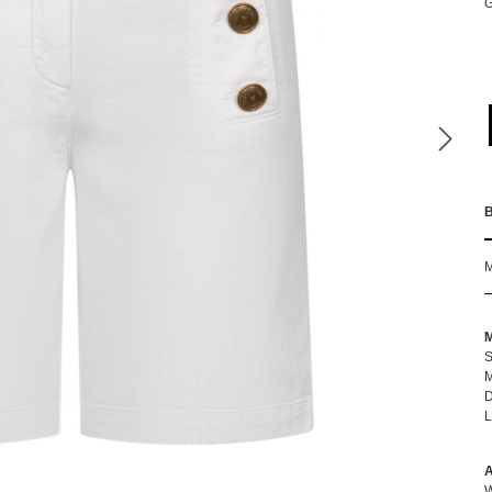
S
M
D
L
W