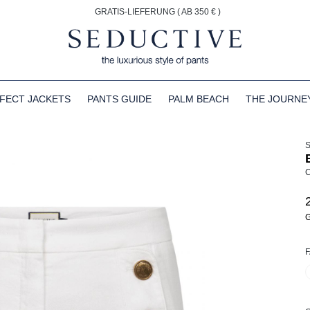
GRATIS-LIEFERUNG ( AB 350 € )
FECT JACKETS
PANTS GUIDE
PALM BEACH
THE JOURNE
C
G