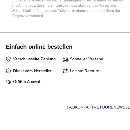
und jede Falte dieser meisterhaft gefertigten Hosen strahlen Raffinesse
und Anmut aus. Sie sind ein zeitloser Klassiker, der das Wesen der
Weiblichkeit einfängt und die Trägerin in einen strahlenden Stern der
Eleganz verwandelt.
Einfach online bestellen
Verschlüsselte Zahlung
Schneller Versand
Direkt vom Hersteller
Leichte Retoure
Größte Auswahl
FAQ
KONTAKT
RETOURE
NEWSLE