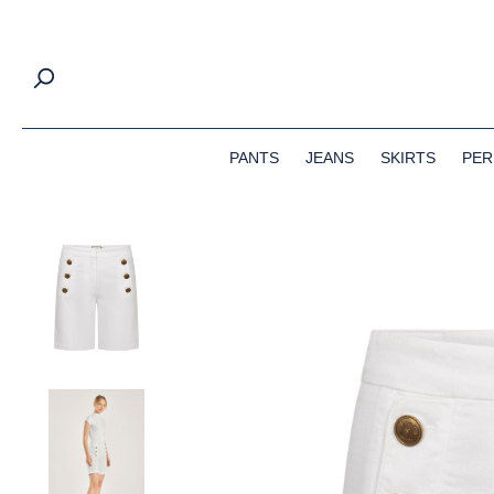
springen
Zur Hauptnavigation springen
PANTS
JEANS
SKIRTS
PER
Bildergalerie überspringen