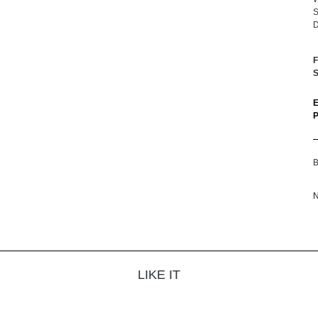
S
D
F
S
N
LIKE IT