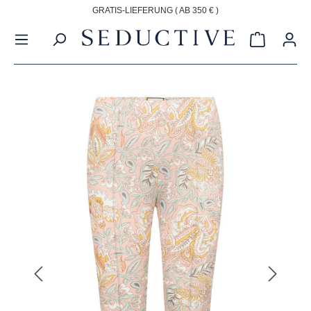
GRATIS-LIEFERUNG ( AB 350 € )
alt springen
Warenkorb
Bildergalerie überspringen