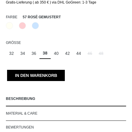
Gratis-Lieferung ( ab 350 € ) via DHL GoGreen: 1-3 Tage
AUSWÄHLEN
FARBE
57 ROSÉ GEMUSTERT
12 Natur gemustert
57 Rosé gemustert
82 Hellblau gemustert
AUSWÄHLEN
GRÖSSE
38
32
34
36
40
42
44
46
48
(Diese Option ist zurzeit ni
(Diese Option ist zu
IN DEN WARENKORB
BESCHREIBUNG
MATERIAL & CARE
BEWERTUNGEN