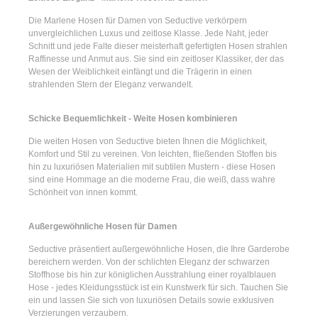
Die
Marlene Hosen für Damen
von Seductive verkörpern
unvergleichlichen Luxus und zeitlose Klasse. Jede Naht, jeder
Schnitt und jede Falte dieser meisterhaft gefertigten Hosen strahlen
Raffinesse und Anmut aus. Sie sind ein zeitloser Klassiker, der das
Wesen der Weiblichkeit einfängt und die Trägerin in einen
strahlenden Stern der Eleganz verwandelt.
Schicke Bequemlichkeit - Weite Hosen kombinieren
Die
weiten Hosen
von Seductive bieten Ihnen die Möglichkeit,
Komfort und Stil zu vereinen. Von leichten, fließenden Stoffen bis
hin zu luxuriösen Materialien mit subtilen Mustern - diese Hosen
sind eine Hommage an die moderne Frau, die weiß, dass wahre
Schönheit von innen kommt.
Außergewöhnliche Hosen für Damen
Seductive präsentiert
außergewöhnliche Hosen
, die Ihre Garderobe
bereichern werden. Von der schlichten Eleganz der
schwarzen
Stoffhose
bis hin zur königlichen Ausstrahlung einer
royalblauen
Hose
- jedes Kleidungsstück ist ein Kunstwerk für sich. Tauchen Sie
ein und lassen Sie sich von luxuriösen Details sowie exklusiven
Verzierungen verzaubern.