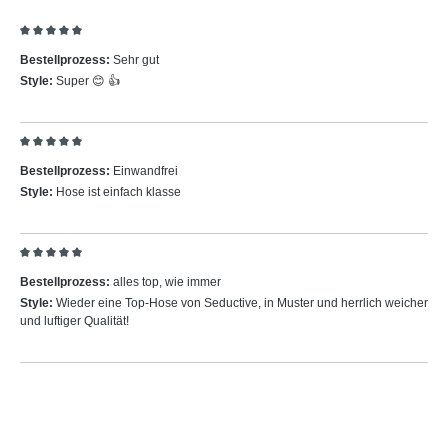
Bewertung mit 5 von 5 Sternen
Bestellprozess:
Sehr gut
Style:
Super 😊 👍
Bewertung mit 5 von 5 Sternen
Bestellprozess:
Einwandfrei
Style:
Hose ist einfach klasse
Bewertung mit 5 von 5 Sternen
Bestellprozess:
alles top, wie immer
Style:
Wieder eine Top-Hose von Seductive, in Muster und herrlich weicher
und luftiger Qualität!
Produktgalerie überspringen