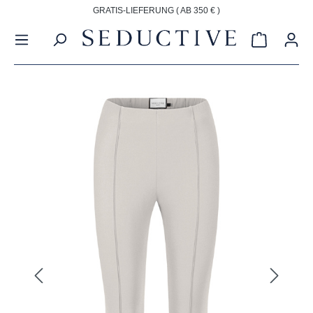
GRATIS-LIEFERUNG ( AB 350 € )
alt springen
Warenkorb
Bildergalerie überspringen