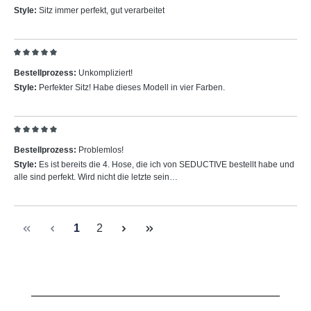
Style:
Sitz immer perfekt, gut verarbeitet
Bewertung mit 5 von 5 Sternen
Bestellprozess:
Unkompliziert!
Style:
Perfekter Sitz! Habe dieses Modell in vier Farben.
Bewertung mit 5 von 5 Sternen
Bestellprozess:
Problemlos!
Style:
Es ist bereits die 4. Hose, die ich von SEDUCTIVE bestellt habe und
alle sind perfekt. Wird nicht die letzte sein…
Seite
Seite
1
2
Produktgalerie überspringen