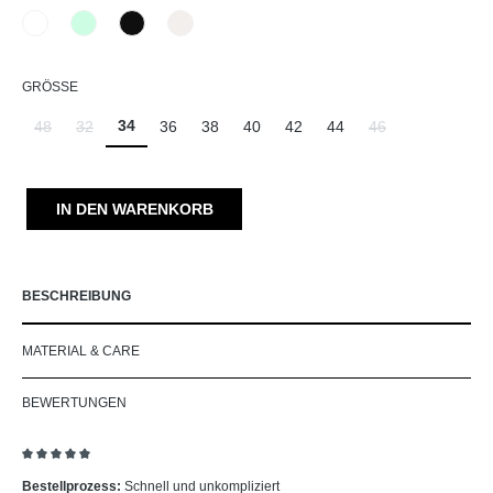
110 Weiß
715 Opal
990 Schwarz
330 Düne
AUSWÄHLEN
GRÖSSE
34
48
32
36
38
40
42
44
46
(Diese Option ist zurzeit nicht verfügbar.)
(Diese Option ist zurzeit nicht verfügbar.)
(Diese Option ist zu
IN DEN WARENKORB
BESCHREIBUNG
MATERIAL & CARE
BEWERTUNGEN
Bewertung mit 5 von 5 Sternen
Bestellprozess:
Schnell und unkompliziert