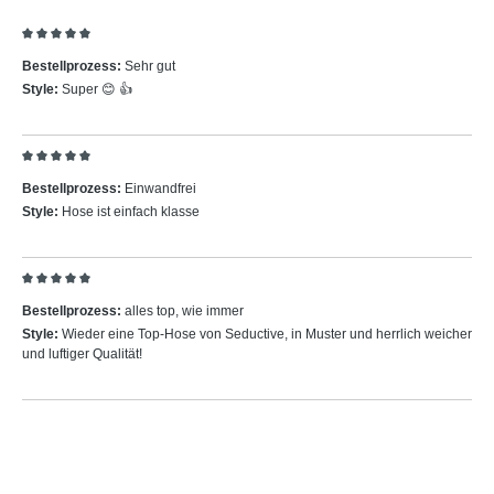
Bewertung mit 5 von 5 Sternen
Bestellprozess:
Sehr gut
Style:
Super 😊 👍
Bewertung mit 5 von 5 Sternen
Bestellprozess:
Einwandfrei
Style:
Hose ist einfach klasse
Bewertung mit 5 von 5 Sternen
Bestellprozess:
alles top, wie immer
Style:
Wieder eine Top-Hose von Seductive, in Muster und herrlich weicher
und luftiger Qualität!
Produktgalerie überspringen