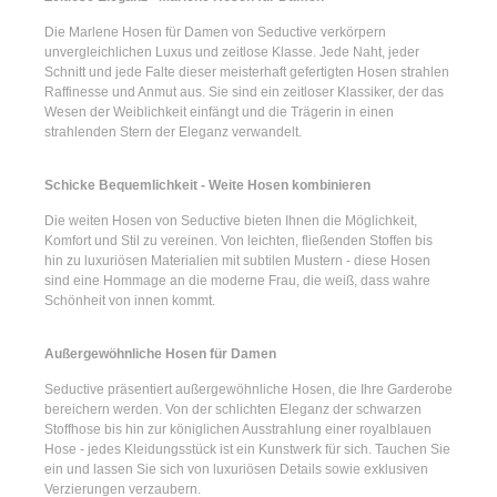
Die
Marlene Hosen für Damen
von Seductive verkörpern
unvergleichlichen Luxus und zeitlose Klasse. Jede Naht, jeder
Schnitt und jede Falte dieser meisterhaft gefertigten Hosen strahlen
Raffinesse und Anmut aus. Sie sind ein zeitloser Klassiker, der das
Wesen der Weiblichkeit einfängt und die Trägerin in einen
strahlenden Stern der Eleganz verwandelt.
Schicke Bequemlichkeit - Weite Hosen kombinieren
Die
weiten Hosen
von Seductive bieten Ihnen die Möglichkeit,
Komfort und Stil zu vereinen. Von leichten, fließenden Stoffen bis
hin zu luxuriösen Materialien mit subtilen Mustern - diese Hosen
sind eine Hommage an die moderne Frau, die weiß, dass wahre
Schönheit von innen kommt.
Außergewöhnliche Hosen für Damen
Seductive präsentiert
außergewöhnliche Hosen
, die Ihre Garderobe
bereichern werden. Von der schlichten Eleganz der
schwarzen
Stoffhose
bis hin zur königlichen Ausstrahlung einer
royalblauen
Hose
- jedes Kleidungsstück ist ein Kunstwerk für sich. Tauchen Sie
ein und lassen Sie sich von luxuriösen Details sowie exklusiven
Verzierungen verzaubern.