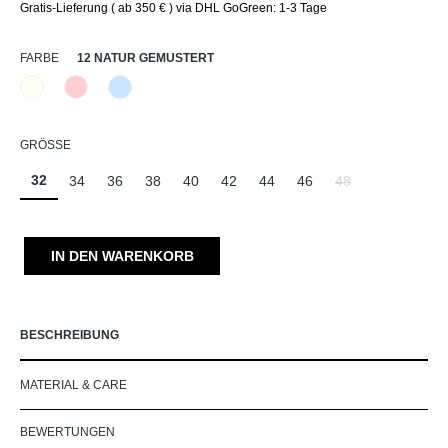
Gratis-Lieferung ( ab 350 € ) via DHL GoGreen: 1-3 Tage
AUSWÄHLEN
FARBE
12 NATUR GEMUSTERT
12 Natur gemustert
57 Rosé gemustert
82 Hellblau gemustert
AUSWÄHLEN
GRÖSSE
32
34
36
38
40
42
44
46
48
(Diese Option ist zu
IN DEN WARENKORB
BESCHREIBUNG
MATERIAL & CARE
BEWERTUNGEN