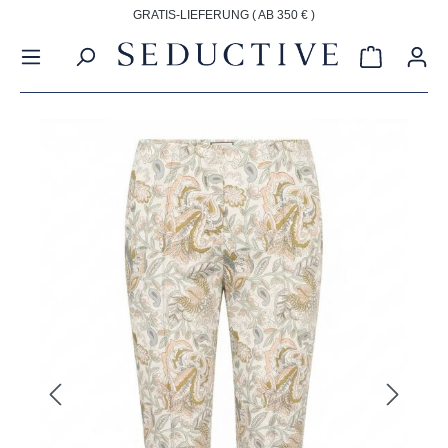
GRATIS-LIEFERUNG ( AB 350 € )
alt springen
Warenkorb
Bildergalerie überspringen