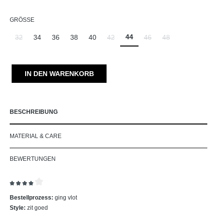
AUSWÄHLEN
GRÖSSE
44
32
34
36
38
40
42
46
48
(Diese Option ist zurzeit nicht verfügbar.)
(Diese Option ist zurzeit nicht verfügbar.)
(Diese Option ist zurzeit ni
(Diese Option ist zu
IN DEN WARENKORB
BESCHREIBUNG
MATERIAL & CARE
BEWERTUNGEN
Bewertung mit 4 von 5 Sternen
Bestellprozess:
ging vlot
Style:
zit goed