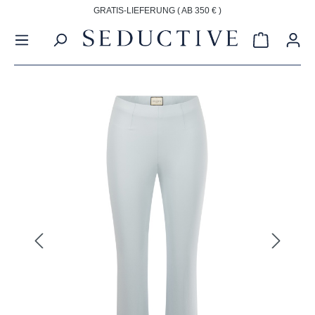
GRATIS-LIEFERUNG ( AB 350 € )
alt springen
Warenkorb
Bildergalerie überspringen