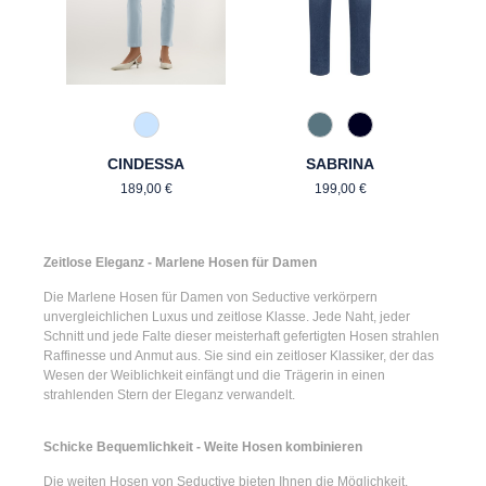
815 Hellblau
858 Moonlight Blue
890 Marine
CINDESSA
SABRINA
Regulärer Preis:
Regulärer Preis:
189,00 €
199,00 €
Zeitlose Eleganz - Marlene Hosen für Damen
Die
Marlene Hosen für Damen
von Seductive verkörpern
unvergleichlichen Luxus und zeitlose Klasse. Jede Naht, jeder
Schnitt und jede Falte dieser meisterhaft gefertigten Hosen strahlen
Raffinesse und Anmut aus. Sie sind ein zeitloser Klassiker, der das
Wesen der Weiblichkeit einfängt und die Trägerin in einen
strahlenden Stern der Eleganz verwandelt.
Schicke Bequemlichkeit - Weite Hosen kombinieren
Die
weiten Hosen
von Seductive bieten Ihnen die Möglichkeit,