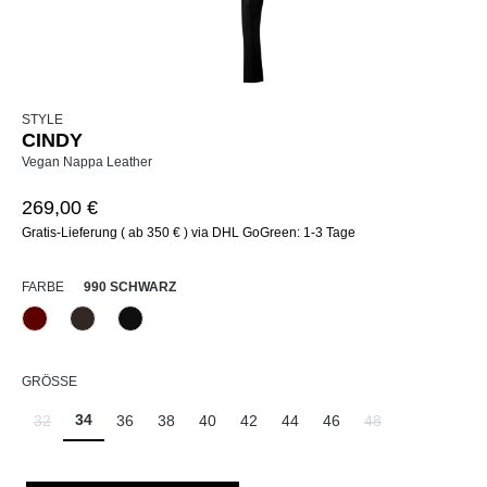
STYLE
CINDY
Vegan Nappa Leather
269,00 €
Gratis-Lieferung ( ab 350 € ) via DHL GoGreen: 1-3 Tage
AUSWÄHLEN
FARBE
990 SCHWARZ
588 Barolo
690 Dunkelbraun
990 Schwarz
(Diese Option ist zurzeit nicht verfügbar.)
AUSWÄHLEN
GRÖSSE
34
32
36
38
40
42
44
46
48
(Diese Option ist zurzeit nicht verfügbar.)
(Diese Option ist zu