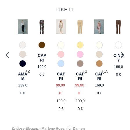
LIKE IT
330 Düne
21 Gelb gemustert
120 Natur
68 bro
89 Dunkelblau gemustert
12 Natur gemustert
CIND
CAP
343 Marzipan
54 Pink gemustert
340 Kalk
57 Rosé gemustert
Y
RI
Regulä
Regulärer Preis:
890 Marine
61 Braun gemustert
375 Warm Taup
82 Hellblau gemustert
199,0
199,0
+
2
+
1
+
19
AMA
CAP
CAP
CAP
0 €
0 €
IA
RI
RI
RI
Regulärer Preis:
Verkaufspreis:
Regulärer Preis
Verkaufspreis:
239,0
99,00
169,0
99,00
Regulärer Preis:
Regulärer Preis:
0 €
€
0 €
€
199,0
199,0
0 €
0 €
Zeitlose Eleganz - Marlene Hosen für Damen