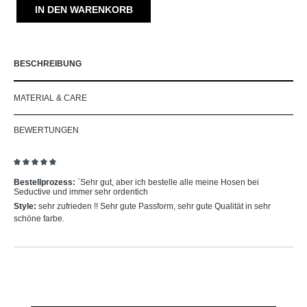
IN DEN WARENKORB
BESCHREIBUNG
MATERIAL & CARE
BEWERTUNGEN
Bewertung mit 5 von 5 Sternen
Bestellprozess:
`Sehr gut, aber ich bestelle alle meine Hosen bei
Seductive und immer sehr ordentich
Style:
sehr zufrieden !! Sehr gute Passform, sehr gute Qualität in sehr
schöne farbe.
Produktgalerie überspringen