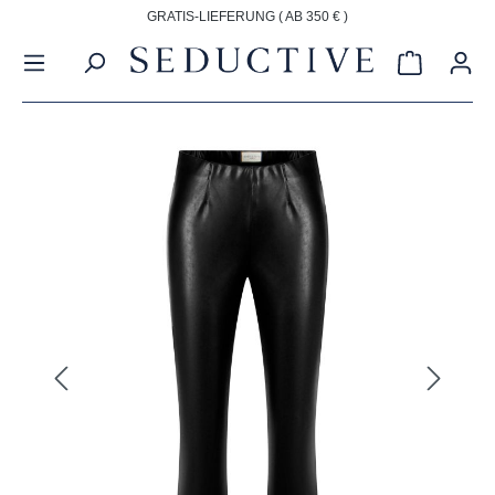
GRATIS-LIEFERUNG ( AB 350 € )
alt springen
Warenkorb
Bildergalerie überspringen