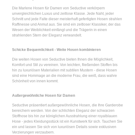
Die
Marlene Hosen für Damen
von Seductive verkörpern
unvergleichlichen Luxus und zeitlose Klasse. Jede Naht, jeder
Schnitt und jede Falte dieser meisterhaft gefertigten Hosen strahlen
Raffinesse und Anmut aus. Sie sind ein zeitloser Klassiker, der das
Wesen der Weiblichkeit einfängt und die Trägerin in einen
strahlenden Stern der Eleganz verwandelt.
Schicke Bequemlichkeit - Weite Hosen kombinieren
Die
weiten Hosen
von Seductive bieten Ihnen die Möglichkeit,
Komfort und Stil zu vereinen. Von leichten, fließenden Stoffen bis
hin zu luxuriösen Materialien mit subtilen Mustern - diese Hosen
sind eine Hommage an die moderne Frau, die weiß, dass wahre
Schönheit von innen kommt.
Außergewöhnliche Hosen für Damen
Seductive präsentiert
außergewöhnliche Hosen
, die Ihre Garderobe
bereichern werden. Von der schlichten Eleganz der
schwarzen
Stoffhose
bis hin zur königlichen Ausstrahlung einer
royalblauen
Hose
- jedes Kleidungsstück ist ein Kunstwerk für sich. Tauchen Sie
ein und lassen Sie sich von luxuriösen Details sowie exklusiven
Verzierungen verzaubern.