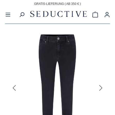
GRATIS-LIEFERUNG ( AB 350 € )
alt springen
Warenkorb
Bildergalerie überspringen