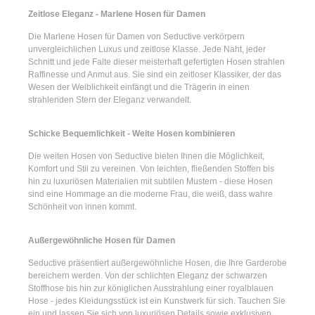
Zeitlose Eleganz - Marlene Hosen für Damen
Die
Marlene Hosen für Damen
von Seductive verkörpern
unvergleichlichen Luxus und zeitlose Klasse. Jede Naht, jeder
Schnitt und jede Falte dieser meisterhaft gefertigten Hosen strahlen
Raffinesse und Anmut aus. Sie sind ein zeitloser Klassiker, der das
Wesen der Weiblichkeit einfängt und die Trägerin in einen
strahlenden Stern der Eleganz verwandelt.
Schicke Bequemlichkeit - Weite Hosen kombinieren
Die
weiten Hosen
von Seductive bieten Ihnen die Möglichkeit,
Komfort und Stil zu vereinen. Von leichten, fließenden Stoffen bis
hin zu luxuriösen Materialien mit subtilen Mustern - diese Hosen
sind eine Hommage an die moderne Frau, die weiß, dass wahre
Schönheit von innen kommt.
Außergewöhnliche Hosen für Damen
Seductive präsentiert
außergewöhnliche Hosen
, die Ihre Garderobe
bereichern werden. Von der schlichten Eleganz der
schwarzen
Stoffhose
bis hin zur königlichen Ausstrahlung einer
royalblauen
Hose
- jedes Kleidungsstück ist ein Kunstwerk für sich. Tauchen Sie
ein und lassen Sie sich von luxuriösen Details sowie exklusiven