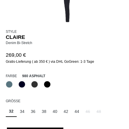
STYLE
CLAIRE
Denim Bi-Stretch
269,00 €
Gratis-Lieferung ( ab 350 € ) via DHL GoGreen: 1-3 Tage
AUSWÄHLEN
FARBE
980 ASPHALT
858 Moonlight Blue
890 Marine
980 Asphalt
999 Schwarz
(Diese Option ist zurzeit nicht verfügbar.)
AUSWÄHLEN
GRÖSSE
32
34
36
38
40
42
44
46
48
(Diese Option ist zurzeit ni
(Diese Option ist zu