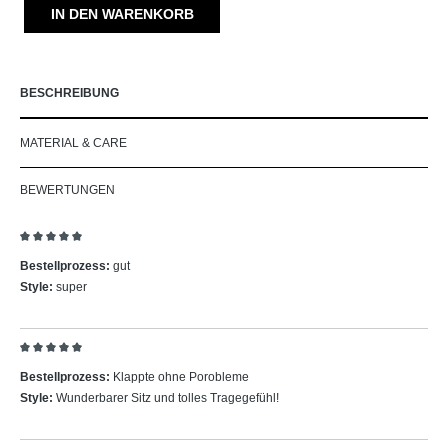
IN DEN WARENKORB
BESCHREIBUNG
MATERIAL & CARE
BEWERTUNGEN
Bewertung mit 5 von 5 Sternen
Bestellprozess:
gut
Style:
super
Bewertung mit 5 von 5 Sternen
Bestellprozess:
Klappte ohne Porobleme
Style:
Wunderbarer Sitz und tolles Tragegefühl!