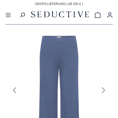
GRATIS-LIEFERUNG ( AB 350 € )
alt springen
Warenkorb
Bildergalerie überspringen