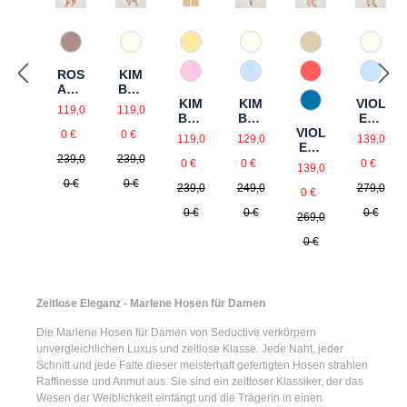
21 Gelb gemustert
61 Braun gemustert
12 Natur gemustert
12 Natur gemustert
31 Beige gemust
12 Nat
ROS
KIM
54 Pink gemustert
82 Hellblau gemustert
51 Rot gemuster
82 Hel
ANN
BER
KIM
E
LY
KIM
VIOL
Verkaufspreis:
Verkaufspreis:
81 Blau gemuste
119,0
119,0
BER
BER
ETT
Regulärer Preis:
Regulärer Preis:
LY
LY
VIOL
A
Verkaufspreis:
Verkaufspreis:
Verkau
0 €
0 €
119,0
129,0
139,0
ETT
Regulärer Preis:
Regulärer Preis:
Regul
239,0
239,0
A
Verkaufspreis:
0 €
0 €
0 €
139,0
0 €
0 €
Regulärer Preis:
239,0
249,0
279,0
0 €
0 €
0 €
0 €
269,0
0 €
Zeitlose Eleganz - Marlene Hosen für Damen
Die
Marlene Hosen für Damen
von Seductive verkörpern
unvergleichlichen Luxus und zeitlose Klasse. Jede Naht, jeder
Schnitt und jede Falte dieser meisterhaft gefertigten Hosen strahlen
Raffinesse und Anmut aus. Sie sind ein zeitloser Klassiker, der das
Wesen der Weiblichkeit einfängt und die Trägerin in einen