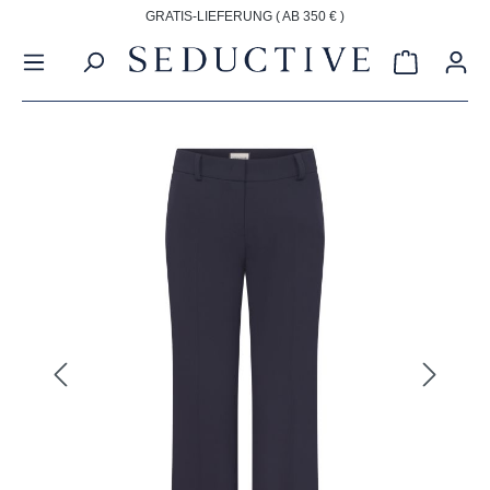
GRATIS-LIEFERUNG ( AB 350 € )
alt springen
Warenkorb
Bildergalerie überspringen