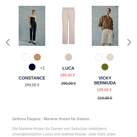
110 Weiß
375 Warm Taupe
341 Sand
110 Weiß
340 Kalk
+
1
LUCA
890 Marine
756 Lizard Gree
Verkaufspreis:
Regulärer Preis:
289,00 €
CONSTANCE
VICKY
BERMUDA
Regulärer Preis:
299,00 €
269,00 €
Verkaufspreis:
Regulärer Prei
109,00 €
219,00 €
Zeitlose Eleganz - Marlene Hosen für Damen
Die
Marlene Hosen für Damen
von Seductive verkörpern
unvergleichlichen Luxus und zeitlose Klasse. Jede Naht, jeder