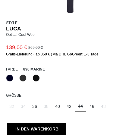
STYLE
LUCA
Optical Cool Wool
139,00 €
269,00 €
Gratis-Lieferung ( ab 350 € ) via DHL GoGreen: 1-3 Tage
AUSWÄHLEN
FARBE
890 MARINE
890 Marine
980 Asphalt
990 Schwarz
AUSWÄHLEN
GRÖSSE
44
32
34
36
38
40
42
46
48
(Diese Option ist zurzeit nicht verfügbar.)
(Diese Option ist zurzeit nicht verfügbar.)
(Diese Option ist zurzeit nicht verfügbar.)
(Diese Option ist zu
IN DEN WARENKORB