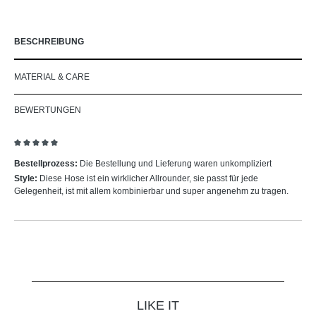
BESCHREIBUNG
MATERIAL & CARE
BEWERTUNGEN
Bewertung mit 5 von 5 Sternen
Bestellprozess:
Die Bestellung und Lieferung waren unkompliziert
Style:
Diese Hose ist ein wirklicher Allrounder, sie passt für jede
Gelegenheit, ist mit allem kombinierbar und super angenehm zu tragen.
Produktgalerie überspringen
LIKE IT