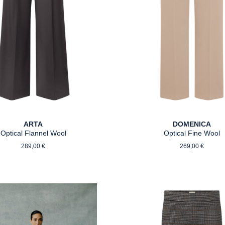
ARTA
DOMENICA
Optical Flannel Wool
Optical Fine Wool
Regulärer Preis:
Regulärer P
289,00 €
269,00 €