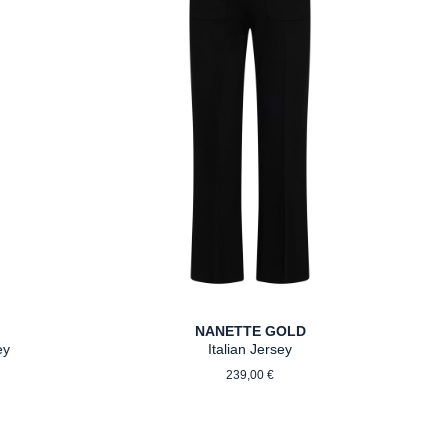
NANETTE GOLD
ey
Italian Jersey
reis:
Regulärer Preis:
239,00 €