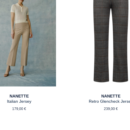
NANETTE
NANETTE
Italian Jersey
Retro Glencheck Jers
Regulärer Preis:
Regulärer P
179,00 €
239,00 €