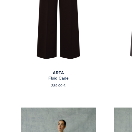
ARTA
Fluid Cade
Regulärer Preis:
289,00 €