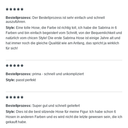
Bewertung mit 5 von 5 Sternen
Bestellprozess:
Der Bestellprozess ist sehr einfach und schnell
auszuführen.
Style:
Eine tolle Hose, die Farbe ist richtig toll, ich habe die Sabrina in 6
Farben und bin einfach begeistert vom Schnitt, von der Bequemlichkeit und
natürlich vom chicen Style! Die erste Sabrina Hose ist einige Jahre alt und
hat immer noch die gleiche Qualität wie am Anfang, das spricht ja wirklich
für sich!
Bewertung mit 5 von 5 Sternen
Bestellprozess:
prima - schnell und unkompliziert
Style:
passt perfekt
Bewertung mit 5 von 5 Sternen
Bestellprozess:
Super gut und schnell geliefert
Style:
Dies ist die best sitzende Hose für meine Figur. Ich habe schon 6
Hosen in anderen Farben und es wird nicht die letzte gewesen sein, die ich
gekauft habe.