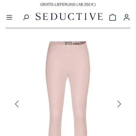
GRATIS-LIEFERUNG ( AB 350 € )
alt springen
Warenkorb
Bildergalerie überspringen