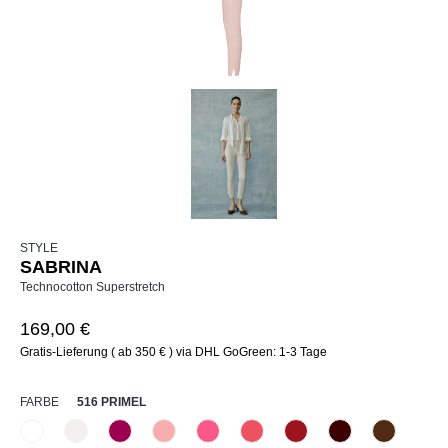
STYLE
SABRINA
Technocotton Superstretch
169,00 €
Gratis-Lieferung ( ab 350 € ) via DHL GoGreen: 1-3 Tage
AUSWÄHLEN
FARBE
516 PRIMEL
110 Weiß
330 Düne
476 Magenta
516 Primel
520 Erdbeereis
531 Geranie
552 Kirsche
585 Burgund
640 Terra