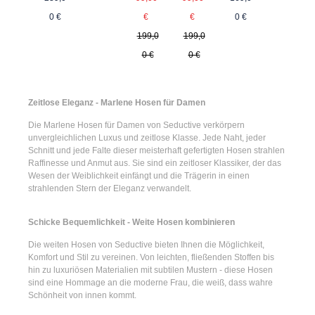
Regulärer Preis:
Regulärer Preis:
0 €
€
0 €
€
199,0
199,0
0 €
0 €
Zeitlose Eleganz - Marlene Hosen für Damen
Die
Marlene Hosen für Damen
von Seductive verkörpern
unvergleichlichen Luxus und zeitlose Klasse. Jede Naht, jeder
Schnitt und jede Falte dieser meisterhaft gefertigten Hosen strahlen
Raffinesse und Anmut aus. Sie sind ein zeitloser Klassiker, der das
Wesen der Weiblichkeit einfängt und die Trägerin in einen
strahlenden Stern der Eleganz verwandelt.
Schicke Bequemlichkeit - Weite Hosen kombinieren
Die
weiten Hosen
von Seductive bieten Ihnen die Möglichkeit,
Komfort und Stil zu vereinen. Von leichten, fließenden Stoffen bis
hin zu luxuriösen Materialien mit subtilen Mustern - diese Hosen
sind eine Hommage an die moderne Frau, die weiß, dass wahre
Schönheit von innen kommt.