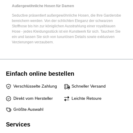
Außergewöhnliche Hosen für Damen
Seductive präsentiert
außergewöhnliche Hosen
, die Ihre Garderobe
bereichern werden. Von der schlichten Eleganz der
schwarzen
Stoffhose
bis hin zur königlichen Ausstrahlung einer
royalblauen
Hose
- jedes Kleidungsstück ist ein Kunstwerk für sich. Tauchen Sie
ein und lassen Sie sich von luxuriösen Details sowie exklusiven
Verzierungen verzaubern.
Einfach online bestellen
Verschlüsselte Zahlung
Schneller Versand
Direkt vom Hersteller
Leichte Retoure
Größte Auswahl
Services