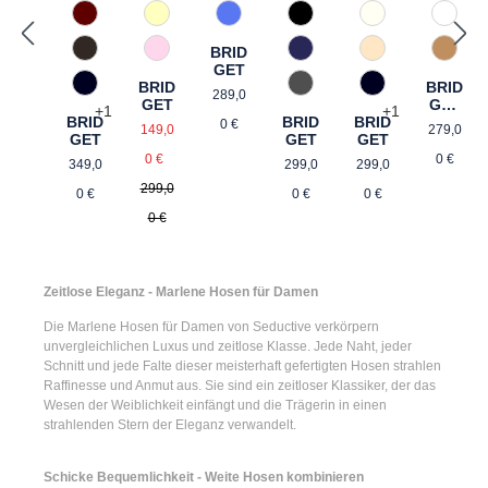
210 Vanille
867 Used Blue
588 Barolo
861 Used Blue
120 Natur
110 W
BRID
518 Orchidee
885 brown blue
690 Dunkelbraun
325 Crema
375 W
GET
BRID
BRID
Regulärer Preis:
975 Authentic Grey
890 Marine
890 Marine
289,0
GET
GET
+
1
+
1
BRID
BRID
BRID
SHO
Verkaufspreis:
Regulä
0 €
149,0
279,0
GET
GET
GET
RTS
Regulärer Preis:
Regulärer Preis:
Regulärer Preis:
Regulärer Preis
0 €
0 €
299,0
349,0
299,0
299,0
0 €
0 €
0 €
0 €
Zeitlose Eleganz - Marlene Hosen für Damen
Die
Marlene Hosen für Damen
von Seductive verkörpern
unvergleichlichen Luxus und zeitlose Klasse. Jede Naht, jeder
Schnitt und jede Falte dieser meisterhaft gefertigten Hosen strahlen
Raffinesse und Anmut aus. Sie sind ein zeitloser Klassiker, der das
Wesen der Weiblichkeit einfängt und die Trägerin in einen
strahlenden Stern der Eleganz verwandelt.
Schicke Bequemlichkeit - Weite Hosen kombinieren