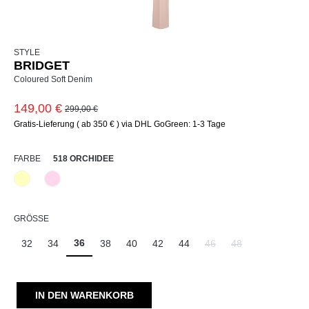
STYLE
BRIDGET
Coloured Soft Denim
149,00 €
299,00 €
Gratis-Lieferung ( ab 350 € ) via DHL GoGreen: 1-3 Tage
AUSWÄHLEN
FARBE
518 ORCHIDEE
210 Vanille
518 Orchidee
AUSWÄHLEN
GRÖSSE
36
32
34
38
40
42
44
46
48
(Diese Option ist zurzeit ni
(Diese Option ist zu
IN DEN WARENKORB