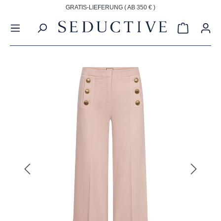
GRATIS-LIEFERUNG ( AB 350 € )
alt springen
Warenkorb
Bildergalerie überspringen