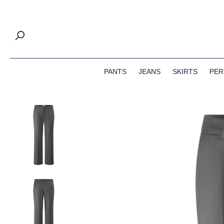
springen
Zur Hauptnavigation springen
PANTS
JEANS
SKIRTS
PER
Bildergalerie überspringen