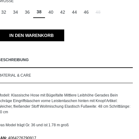
AUSWÄHLEN
GRÖSSE
38
32
34
36
40
42
44
46
48
(Diese Option ist zurzeit 
IN DEN WARENKORB
BESCHREIBUNG
MATERIAL & CARE
odell: Klassische Hose mit Bügelfalte Mittlere Leibhöhe Gerades Bein
chräge Eingriffstaschen vorne Leistentaschen hinten mit Knopf Artikel:
eicher, fließender Stoff Wollmischung Elastisch Fußweite: 48 cm Schrittlänge:
0 cm
as Model trägt Gr. 36 und ist 1.78 m groß
EAN:
4064276790917