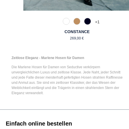
+
1
110 Weiß
375 Warm Taupe
890 Marine
CONSTANCE
Regulärer Preis:
269,00 €
Zeitlose Eleganz - Marlene Hosen für Damen
Die
Marlene Hosen für Damen
von Seductive verkörpern
unvergleichlichen Luxus und zeitlose Klasse. Jede Naht, jeder Schnitt
und jede Falte dieser meisterhaft gefertigten Hosen strahlen Raffinesse
und Anmut aus. Sie sind ein zeitloser Klassiker, der das Wesen der
Weiblichkeit einfängt und die Trägerin in einen strahlenden Stern der
Eleganz verwandelt.
Einfach online bestellen