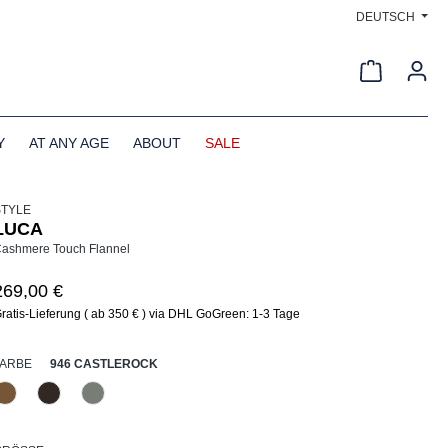
DEUTSCH
Warenkorb
Y
AT ANY AGE
ABOUT
SALE
STYLE
LUCA
ashmere Touch Flannel
269,00 €
ratis-Lieferung ( ab 350 € ) via DHL GoGreen: 1-3 Tage
AUSWÄHLEN
FARBE
946 CASTLEROCK
633 Haselnuss
690 Dunkelbraun
946 Castlerock