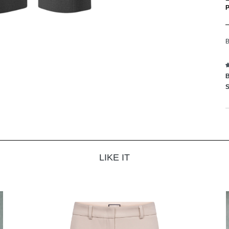
B
B
S
LIKE IT