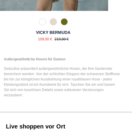
110 Weiß
340 Kalk
756 Lizard Green
VICKY BERMUDA
Verkaufspreis:
Regulärer Preis:
109,00 €
219,00 €
Außergewöhnliche Hosen für Damen
Seductive präsentiert
außergewöhnliche Hosen
, die Ihre Garderobe
bereichern werden. Von der schlichten Eleganz der
schwarzen Stoffhose
bis hin zur königlichen Ausstrahlung einer
royalblauen Hose
- jedes
Kleidungsstück ist ein Kunstwerk für sich. Tauchen Sie ein und lassen
Sie sich von luxuriösen Details sowie exklusiven Verzierungen
verzaubern.
Live shoppen vor Ort