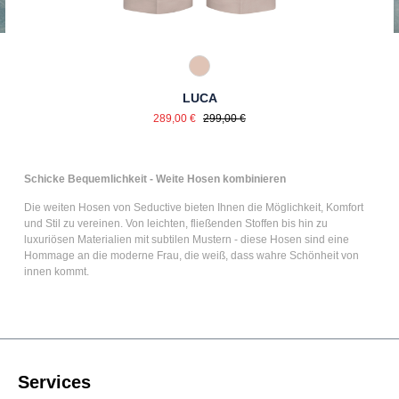
341 Sand
LUCA
Verkaufspreis:
Regulärer Preis:
289,00 €
299,00 €
Schicke Bequemlichkeit - Weite Hosen kombinieren
Die
weiten Hosen
von Seductive bieten Ihnen die Möglichkeit, Komfort
und Stil zu vereinen. Von leichten, fließenden Stoffen bis hin zu
luxuriösen Materialien mit subtilen Mustern - diese Hosen sind eine
Hommage an die moderne Frau, die weiß, dass wahre Schönheit von
innen kommt.
Services