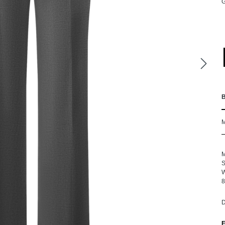
M
S
W
8
D