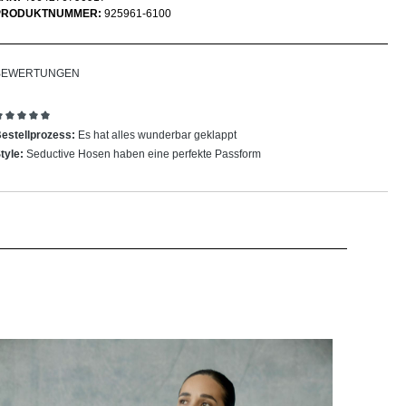
PRODUKTNUMMER:
925961-6100
BEWERTUNGEN
ewertung mit 5 von 5 Sternen
estellprozess:
Es hat alles wunderbar geklappt
tyle:
Seductive Hosen haben eine perfekte Passform