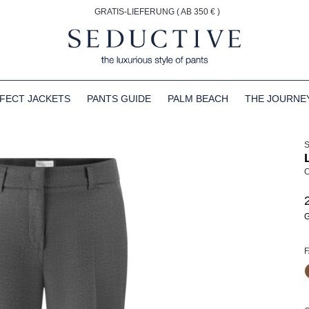
GRATIS-LIEFERUNG ( AB 350 € )
FECT JACKETS
PANTS GUIDE
PALM BEACH
THE JOURNE
C
G