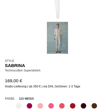
STYLE
SABRINA
Technocotton Superstretch
169,00 €
Gratis-Lieferung ( ab 350 € ) via DHL GoGreen: 1-3 Tage
AUSWÄHLEN
FARBE
110 WEISS
110 Weiß
330 Düne
476 Magenta
516 Primel
520 Erdbeereis
531 Geranie
552 Kirsche
585 Burgund
640 Terra
(Diese Option ist zurzeit nicht verfügbar.)