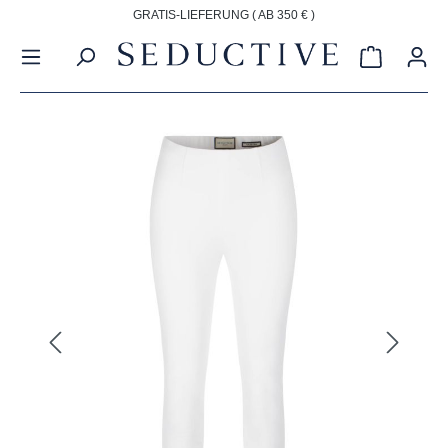
GRATIS-LIEFERUNG ( AB 350 € )
alt springen
Warenkorb
Bildergalerie überspringen