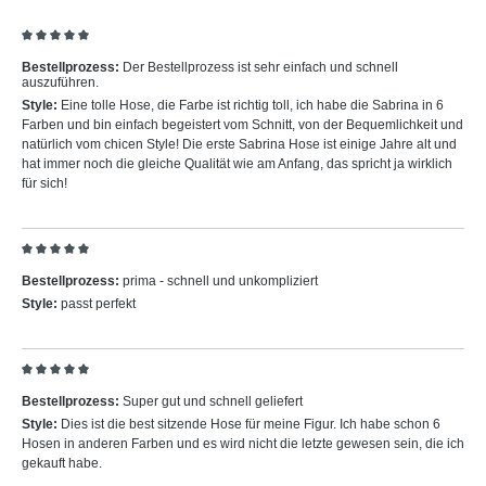
Bewertung mit 5 von 5 Sternen
Bestellprozess:
Der Bestellprozess ist sehr einfach und schnell
auszuführen.
Style:
Eine tolle Hose, die Farbe ist richtig toll, ich habe die Sabrina in 6
Farben und bin einfach begeistert vom Schnitt, von der Bequemlichkeit und
natürlich vom chicen Style! Die erste Sabrina Hose ist einige Jahre alt und
hat immer noch die gleiche Qualität wie am Anfang, das spricht ja wirklich
für sich!
Bewertung mit 5 von 5 Sternen
Bestellprozess:
prima - schnell und unkompliziert
Style:
passt perfekt
Bewertung mit 5 von 5 Sternen
Bestellprozess:
Super gut und schnell geliefert
Style:
Dies ist die best sitzende Hose für meine Figur. Ich habe schon 6
Hosen in anderen Farben und es wird nicht die letzte gewesen sein, die ich
gekauft habe.