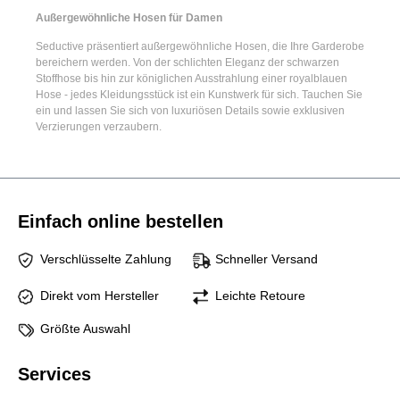
Außergewöhnliche Hosen für Damen
Seductive präsentiert
außergewöhnliche Hosen
, die Ihre Garderobe
bereichern werden. Von der schlichten Eleganz der
schwarzen
Stoffhose
bis hin zur königlichen Ausstrahlung einer
royalblauen
Hose
- jedes Kleidungsstück ist ein Kunstwerk für sich. Tauchen Sie
ein und lassen Sie sich von luxuriösen Details sowie exklusiven
Verzierungen verzaubern.
Einfach online bestellen
Verschlüsselte Zahlung
Schneller Versand
Direkt vom Hersteller
Leichte Retoure
Größte Auswahl
Services