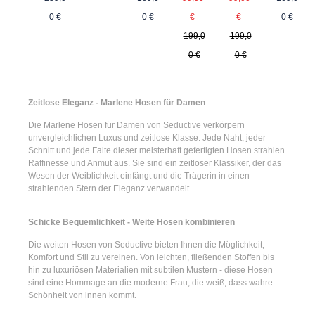
Regulärer Preis:
Regulärer Preis:
0 €
0 €
€
0 €
€
199,0
199,0
0 €
0 €
Zeitlose Eleganz - Marlene Hosen für Damen
Die
Marlene Hosen für Damen
von Seductive verkörpern
unvergleichlichen Luxus und zeitlose Klasse. Jede Naht, jeder
Schnitt und jede Falte dieser meisterhaft gefertigten Hosen strahlen
Raffinesse und Anmut aus. Sie sind ein zeitloser Klassiker, der das
Wesen der Weiblichkeit einfängt und die Trägerin in einen
strahlenden Stern der Eleganz verwandelt.
Schicke Bequemlichkeit - Weite Hosen kombinieren
Die
weiten Hosen
von Seductive bieten Ihnen die Möglichkeit,
Komfort und Stil zu vereinen. Von leichten, fließenden Stoffen bis
hin zu luxuriösen Materialien mit subtilen Mustern - diese Hosen
sind eine Hommage an die moderne Frau, die weiß, dass wahre
Schönheit von innen kommt.