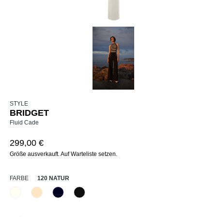
STYLE
BRIDGET
Fluid Cade
299,00 €
Größe ausverkauft. Auf Warteliste setzen.
AUSWÄHLEN
FARBE
120 NATUR
120 Natur
325 Crema
890 Marine
990 Schwarz
(Diese Option ist zurzeit nicht verfügbar.)
(Diese Option ist zurzeit nicht verfügbar.)