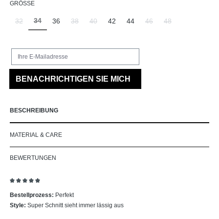
AUSWÄHLEN
GRÖSSE
34
32
36
38
40
42
44
46
48
(Diese Option ist zurzeit nicht verfügbar.)
(Diese Option ist zurzeit nicht verfügbar.)
(Diese Option ist zurzeit nicht verfügbar.)
(Diese Option ist zurzeit nicht verfügbar.)
(Diese Option ist zurzeit ni
(Diese Option ist zu
Ihre E-Mailadresse
BENACHRICHTIGEN SIE MICH
BESCHREIBUNG
MATERIAL & CARE
BEWERTUNGEN
Bewertung mit 5 von 5 Sternen
Bestellprozess:
Perfekt
Style:
Super Schnitt sieht immer lässig aus