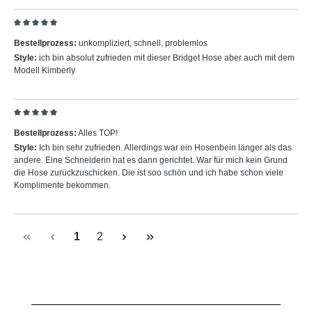
Bewertung mit 5 von 5 Sternen
Bestellprozess:
unkompliziert, schnell, problemlos
Style:
ich bin absolut zufrieden mit dieser Bridget Hose aber auch mit dem
Modell Kimberly
Bewertung mit 5 von 5 Sternen
Bestellprozess:
Alles TOP!
Style:
Ich bin sehr zufrieden. Allerdings war ein Hosenbein länger als das
andere. Eine Schneiderin hat es dann gerichtet. War für mich kein Grund
die Hose zurückzuschicken. Die ist soo schön und ich habe schon viele
Komplimente bekommen.
Seite
Seite
1
2
Produktgalerie überspringen