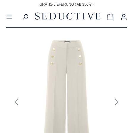
GRATIS-LIEFERUNG ( AB 350 € )
alt springen
Warenkorb
Bildergalerie überspringen