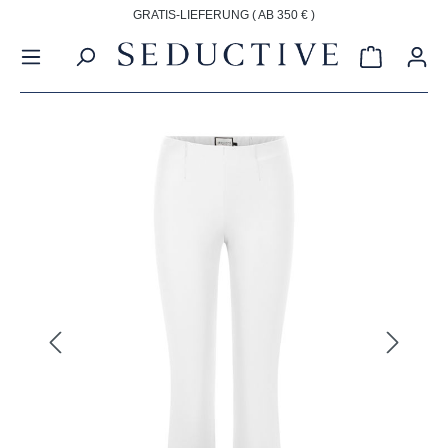
GRATIS-LIEFERUNG ( AB 350 € )
alt springen
Warenkorb
Bildergalerie überspringen