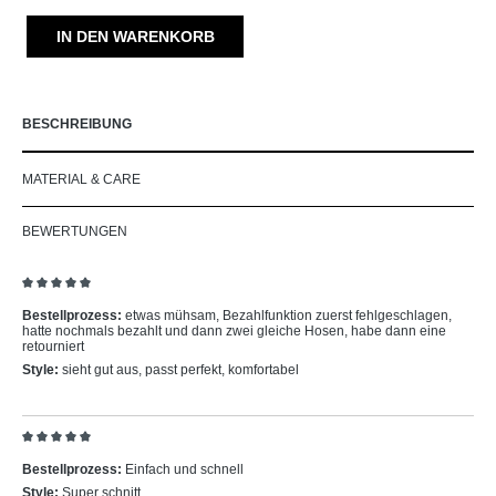
IN DEN WARENKORB
BESCHREIBUNG
MATERIAL & CARE
BEWERTUNGEN
Bewertung mit 5 von 5 Sternen
Bestellprozess:
etwas mühsam, Bezahlfunktion zuerst fehlgeschlagen,
hatte nochmals bezahlt und dann zwei gleiche Hosen, habe dann eine
retourniert
Style:
sieht gut aus, passt perfekt, komfortabel
Bewertung mit 5 von 5 Sternen
Bestellprozess:
Einfach und schnell
Style:
Super schnitt