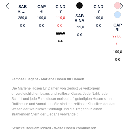
CIND
SAB
CAP
CIND
990 Schwarz
57 Ro
Y
RINA
RI
Y
SAB
FLA
Verkaufspreis:
Regulärer Preis:
Regulärer Preis:
Regulärer Preis
82 Hel
119,0
289,0
199,0
199,0
RINA
RED
Regulärer Preis:
CAP
Regulärer Preis:
0 €
0 €
0 €
0 €
199,0
RI
229,0
Verkauf
0 €
99,00
0 €
Regulä
€
199,0
0 €
Zeitlose Eleganz - Marlene Hosen für Damen
Die
Marlene Hosen für Damen
von Seductive verkörpern
unvergleichlichen Luxus und zeitlose Klasse. Jede Naht, jeder
Schnitt und jede Falte dieser meisterhaft gefertigten Hosen strahlen
Raffinesse und Anmut aus. Sie sind ein zeitloser Klassiker, der das
Wesen der Weiblichkeit einfängt und die Trägerin in einen
strahlenden Stern der Eleganz verwandelt.
Schicke Bequemlichkeit - Weite Hosen kombinieren