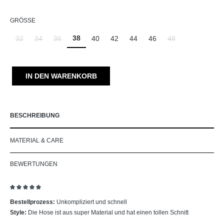
AUSWÄHLEN
GRÖSSE
38
32
34
36
40
42
44
46
48
(Diese Option ist zurzeit nicht verfügbar.)
(Diese Option ist zurzeit nicht verfügbar.)
(Diese Option ist zurzeit nicht verfügbar.)
(Diese Option ist zu
IN DEN WARENKORB
BESCHREIBUNG
MATERIAL & CARE
BEWERTUNGEN
Bewertung mit 5 von 5 Sternen
Bestellprozess:
Unkompliziert und schnell
Style:
Die Hose ist aus super Material und hat einen tollen Schnitt