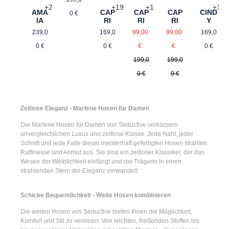
+
2
+
19
+
1
+
13
AMA
CAP
CAP
CIND
CAP
0 €
IA
RI
RI
Y
RI
Regulärer Preis:
Regulärer Preis:
Verkaufspreis:
Regulä
Verkaufspreis:
239,0
169,0
99,00
169,0
99,00
Regulärer Preis:
Regulärer Preis:
0 €
0 €
€
0 €
€
199,0
199,0
0 €
0 €
Zeitlose Eleganz - Marlene Hosen für Damen
Die
Marlene Hosen für Damen
von Seductive verkörpern
unvergleichlichen Luxus und zeitlose Klasse. Jede Naht, jeder
Schnitt und jede Falte dieser meisterhaft gefertigten Hosen strahlen
Raffinesse und Anmut aus. Sie sind ein zeitloser Klassiker, der das
Wesen der Weiblichkeit einfängt und die Trägerin in einen
strahlenden Stern der Eleganz verwandelt.
Schicke Bequemlichkeit - Weite Hosen kombinieren
Die
weiten Hosen
von Seductive bieten Ihnen die Möglichkeit,
Komfort und Stil zu vereinen. Von leichten, fließenden Stoffen bis