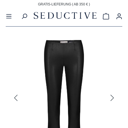
GRATIS-LIEFERUNG ( AB 350 € )
alt springen
Warenkorb
Bildergalerie überspringen