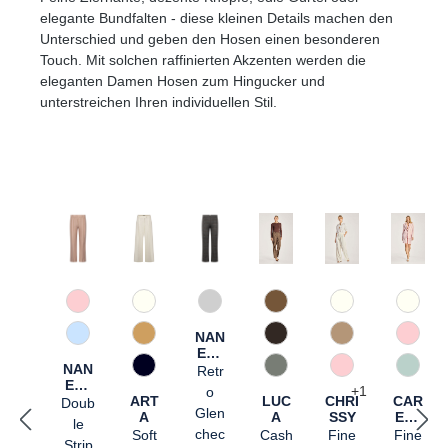
elegante Bundfalten - diese kleinen Details machen den
Unterschied und geben den Hosen einen besonderen
Touch. Mit solchen raffinierten Akzenten werden die
eleganten Damen Hosen zum Hingucker und
unterstreichen Ihren individuellen Stil.
Skip product gallery
120 Natur
57 Rosé gemustert
91 Grau gemustert
633 Haselnuss
120 Natur
120 N
NAN
374 Cashew
82 Hellblau gemustert
690 Dunkelbraun
346 Ingwer
510 R
ETT
NAN
E
Retr
890 Marine
946 Castlerock
510 Rosé
811 H
ETT
+
1
o
ART
E
LUC
CHRI
CAR
Doub
Glen
A
A
SSY
ETT
le
E
chec
Soft
Cash
Fine
Fine
Strip