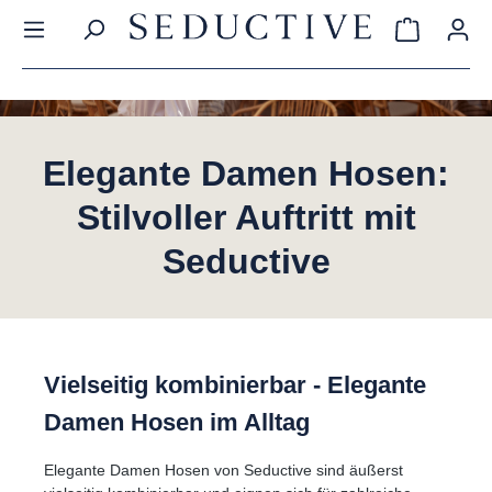
in content
Shopping c
Elegante Damen Hosen:
Stilvoller Auftritt mit
Seductive
Vielseitig kombinierbar - Elegante
Damen Hosen im Alltag
Elegante Damen Hosen von Seductive sind äußerst