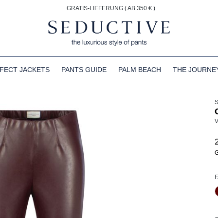
GRATIS-LIEFERUNG ( AB 350 € )
FECT JACKETS
PANTS GUIDE
PALM BEACH
THE JOURNE
V
G