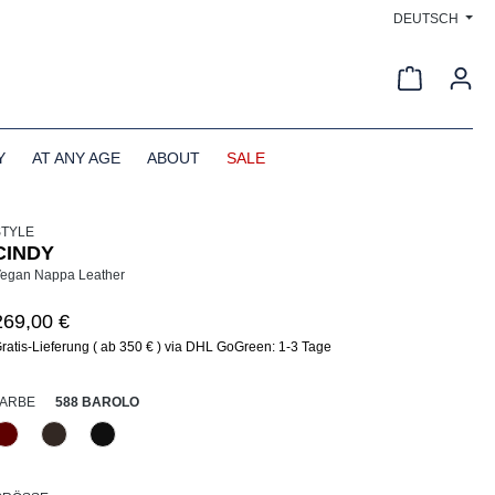
DEUTSCH
Warenkorb
Y
AT ANY AGE
ABOUT
SALE
STYLE
CINDY
egan Nappa Leather
269,00 €
ratis-Lieferung ( ab 350 € ) via DHL GoGreen: 1-3 Tage
AUSWÄHLEN
FARBE
588 BAROLO
588 Barolo
690 Dunkelbraun
990 Schwarz