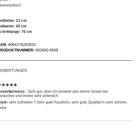
uerelastisch
eibhöhe: 23 cm
ußweite: 40 cm
chrittlänge: 70 cm
EAN:
4064276283631
PRODUKTNUMMER:
092800-9568
BEWERTUNGEN
ewertung mit 5 von 5 Sternen
estellprozess:
`Sehr gut, aber ich bestelle alle meine Hosen bei
eductive und immer sehr ordentich
tyle:
sehr zufrieden !! Sehr gute Passform, sehr gute Qualität in sehr schöne
arbe.