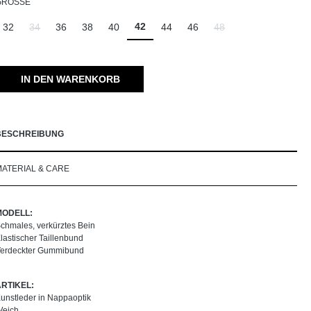
AUSWÄHLEN
GRÖSSE
42
32
34
36
38
40
44
46
48
(Diese Option ist zurzeit nicht verfügbar.)
(Diese Option ist zurzeit 
IN DEN WARENKORB
BESCHREIBUNG
MATERIAL & CARE
MODELL:
chmales, verkürztes Bein
lastischer Taillenbund
erdeckter Gummibund
ARTIKEL:
unstleder in Nappaoptik
Weich