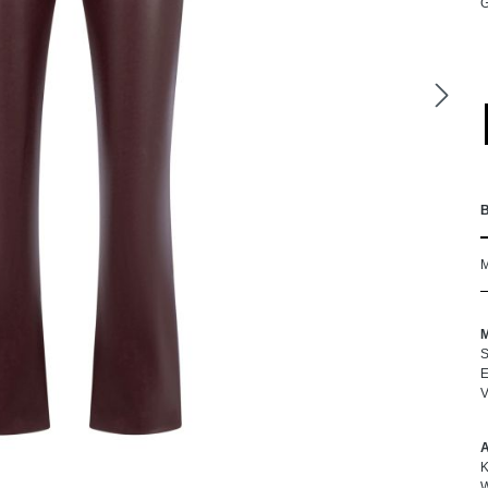
S
E
V
K