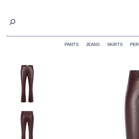
springen
Zur Hauptnavigation springen
PANTS
JEANS
SKIRTS
PER
Bildergalerie überspringen