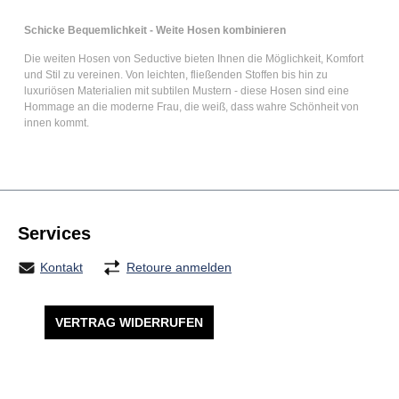
Schicke Bequemlichkeit - Weite Hosen kombinieren
Die
weiten Hosen
von Seductive bieten Ihnen die Möglichkeit, Komfort
und Stil zu vereinen. Von leichten, fließenden Stoffen bis hin zu
luxuriösen Materialien mit subtilen Mustern - diese Hosen sind eine
Hommage an die moderne Frau, die weiß, dass wahre Schönheit von
innen kommt.
Services
Kontakt
Retoure anmelden
VERTRAG WIDERRUFEN