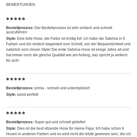
BEWERTUNGEN
Bewertung mit 5 von 5 Sternen
Bestellprozess:
Der Bestellprozess ist sehr einfach und schnell
auszuführen.
Style:
Eine tolle Hose, die Farbe ist richtig toll, ich habe die Sabrina in 6
Farben und bin einfach begeistert vom Schnitt, von der Bequemlichkeit und
natürlich vom chicen Style! Die erste Sabrina Hose ist einige Jahre alt und
hat immer noch die gleiche Qualität wie am Anfang, das spricht ja wirklich
für sich!
Bewertung mit 5 von 5 Sternen
Bestellprozess:
prima - schnell und unkompliziert
Style:
passt perfekt
Bewertung mit 5 von 5 Sternen
Bestellprozess:
Super gut und schnell geliefert
Style:
Dies ist die best sitzende Hose für meine Figur. Ich habe schon 6
Hosen in anderen Farben und es wird nicht die letzte gewesen sein, die ich