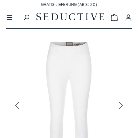
GRATIS-LIEFERUNG ( AB 350 € )
alt springen
Warenkorb
Bildergalerie überspringen