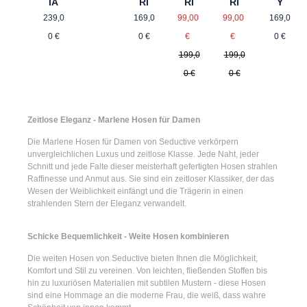
IA
RI
RI
Y
RI
Regulärer Preis:
Regulärer Preis:
Verkaufspreis:
Regulä
Verkaufspreis:
239,0
169,0
99,00
169,0
99,00
Regulärer Preis:
Regulärer Preis:
0 €
0 €
€
0 €
€
199,0
199,0
0 €
0 €
Zeitlose Eleganz - Marlene Hosen für Damen
Die
Marlene Hosen für Damen
von Seductive verkörpern
unvergleichlichen Luxus und zeitlose Klasse. Jede Naht, jeder
Schnitt und jede Falte dieser meisterhaft gefertigten Hosen strahlen
Raffinesse und Anmut aus. Sie sind ein zeitloser Klassiker, der das
Wesen der Weiblichkeit einfängt und die Trägerin in einen
strahlenden Stern der Eleganz verwandelt.
Schicke Bequemlichkeit - Weite Hosen kombinieren
Die
weiten Hosen
von Seductive bieten Ihnen die Möglichkeit,
Komfort und Stil zu vereinen. Von leichten, fließenden Stoffen bis
hin zu luxuriösen Materialien mit subtilen Mustern - diese Hosen
sind eine Hommage an die moderne Frau, die weiß, dass wahre