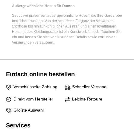
Außergewöhnliche Hosen für Damen
Seductive präsentiert
außergewöhnliche Hosen
, die Ihre Garderobe
bereichern werden. Von der schlichten Eleganz der
schwarzen
Stoffhose
bis hin zur königlichen Ausstrahlung einer
royalblauen
Hose
- jedes Kleidungsstück ist ein Kunstwerk für sich. Tauchen Sie
ein und lassen Sie sich von luxuriösen Details sowie exklusiven
Verzierungen verzaubern.
Einfach online bestellen
Verschlüsselte Zahlung
Schneller Versand
Direkt vom Hersteller
Leichte Retoure
Größte Auswahl
Services