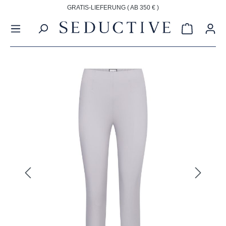
GRATIS-LIEFERUNG ( AB 350 € )
alt springen
Warenkorb
Bildergalerie überspringen