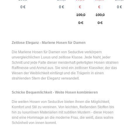
Regulärer Preis:
Regulärer Preis:
0 €
0 €
€
0 €
€
199,0
199,0
0 €
0 €
Zeitlose Eleganz - Marlene Hosen für Damen
Die
Marlene Hosen für Damen
von Seductive verkörpern
unvergleichlichen Luxus und zeitlose Klasse. Jede Naht, jeder
Schnitt und jede Falte dieser meisterhaft gefertigten Hosen strahlen
Raffinesse und Anmut aus. Sie sind ein zeitloser Klassiker, der das
Wesen der Weiblichkeit einfängt und die Trägerin in einen
strahlenden Stern der Eleganz verwandelt.
Schicke Bequemlichkeit - Weite Hosen kombinieren
Die
weiten Hosen
von Seductive bieten Ihnen die Möglichkeit,
Komfort und Stil zu vereinen. Von leichten, fließenden Stoffen bis
hin zu luxuriösen Materialien mit subtilen Mustern - diese Hosen
sind eine Hommage an die moderne Frau, die weiß, dass wahre
Schönheit von innen kommt.